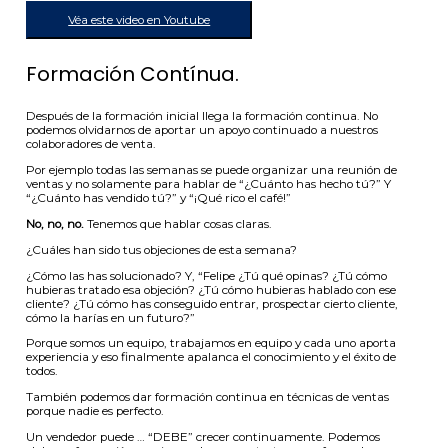
Véa este video en Youtube
Formación Contínua.
Después de la formación inicial llega la formación continua. No
podemos olvidarnos de aportar un apoyo continuado a nuestros
colaboradores de venta.
Por ejemplo todas las semanas se puede organizar una reunión de
ventas y no solamente para hablar de “¿Cuánto has hecho tú?” Y
“¿Cuánto has vendido tú?” y “¡Qué rico el café!”
No, no, no.
Tenemos que hablar cosas claras.
¿Cuáles han sido tus objeciones de esta semana?
¿Cómo las has solucionado? Y, “Felipe ¿Tú qué opinas? ¿Tú cómo
hubieras tratado esa objeción? ¿Tú cómo hubieras hablado con ese
cliente? ¿Tú cómo has conseguido entrar, prospectar cierto cliente,
cómo la harías en un futuro?”
Porque somos un equipo, trabajamos en equipo y cada uno aporta
experiencia y eso finalmente apalanca el conocimiento y el éxito de
todos.
También podemos dar formación continua en técnicas de ventas
porque nadie es perfecto.
Un vendedor puede … “DEBE” crecer continuamente. Podemos