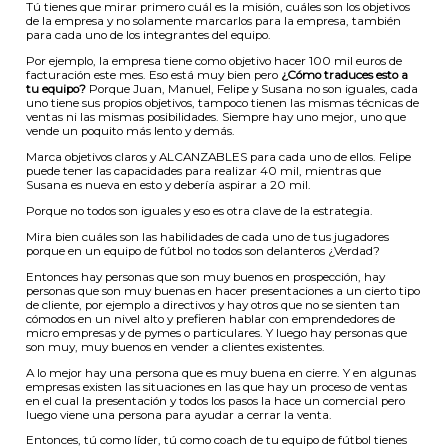
Tú tienes que mirar primero cuál es la misión, cuáles son los objetivos
de la empresa y no solamente marcarlos para la empresa, también
para cada uno de los integrantes del equipo.
Por ejemplo, la empresa tiene como objetivo hacer 100 mil euros de
facturación este mes. Eso está muy bien pero
¿Cómo traduces esto a
tu equipo?
Porque Juan, Manuel, Felipe y Susana no son iguales, cada
uno tiene sus propios objetivos, tampoco tienen las mismas técnicas de
ventas ni las mismas posibilidades. Siempre hay uno mejor, uno que
vende un poquito más lento y demás.
Marca objetivos claros y ALCANZABLES para cada uno de ellos. Felipe
puede tener las capacidades para realizar 40 mil, mientras que
Susana es nueva en esto y debería aspirar a 20 mil.
Porque no todos son iguales y eso es otra clave de la estrategia.
Mira bien cuáles son las habilidades de cada uno de tus jugadores
porque en un equipo de fútbol no todos son delanteros ¿Verdad?
Entonces hay personas que son muy buenos en prospección, hay
personas que son muy buenas en hacer presentaciones a un cierto tipo
de cliente, por ejemplo a directivos y hay otros que no se sienten tan
cómodos en un nivel alto y prefieren hablar con emprendedores de
micro empresas y de pymes o particulares. Y luego hay personas que
son muy, muy buenos en vender a clientes existentes.
A lo mejor hay una persona que es muy buena en cierre. Y en algunas
empresas existen las situaciones en las que hay un proceso de ventas
en el cual la presentación y todos los pasos la hace un comercial pero
luego viene una persona para ayudar a cerrar la venta.
Entonces, tú como líder, tú como coach de tu equipo de fútbol tienes