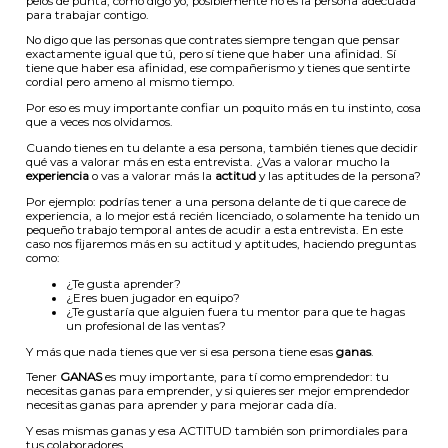
pelos de punta, como digo yo, posiblemente no es la persona adecuada
para trabajar contigo.
No digo que las personas que contrates siempre tengan que pensar
exactamente igual que tú, pero sí tiene que haber una afinidad. Sí
tiene que haber esa afinidad, ese compañerismo y tienes que sentirte
cordial pero ameno al mismo tiempo.
Por eso es muy importante confiar un poquito más en tu instinto, cosa
que a veces nos olvidamos.
Cuando tienes en tu delante a esa persona, también tienes que decidir
qué vas a valorar más en esta entrevista. ¿Vas a valorar mucho la
experiencia
o vas a valorar más la
actitud
y las aptitudes de la persona?
Por ejemplo: podrías tener a una persona delante de ti que carece de
experiencia, a lo mejor está recién licenciado, o solamente ha tenido un
pequeño trabajo temporal antes de acudir a esta entrevista. En este
caso nos fijaremos más en su actitud y aptitudes, haciendo preguntas
como:
¿Te gusta aprender?
¿Eres buen jugador en equipo?
¿Te gustaría que alguien fuera tu mentor para que te hagas
un profesional de las ventas?
Y más que nada tienes que ver si esa persona tiene esas
ganas
.
Tener
GANAS
es muy importante, para tí como emprendedor: tu
necesitas ganas para emprender, y si quieres ser mejor emprendedor
necesitas ganas para aprender y para mejorar cada día.
Y esas mismas ganas y esa ACTITUD también son primordiales para
tus colaboradores.