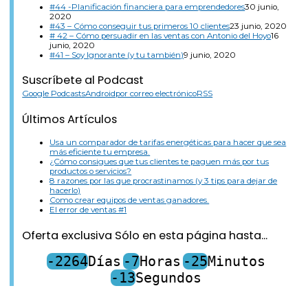
#44 -Planificación financiera para emprendedores
30 junio,
2020
#43 – Cómo conseguir tus primeros 10 clientes
23 junio, 2020
# 42 – Cómo persuadir en las ventas con Antonio del Hoyo
16
junio, 2020
#41 – Soy Ignorante (y tu también)
9 junio, 2020
Suscríbete al Podcast
Google Podcasts
Android
por correo electrónico
RSS
Últimos Artículos
Usa un comparador de tarifas energéticas para hacer que sea
más eficiente tu empresa.
¿Cómo consigues que tus clientes te paguen más por tus
productos o servicios?
8 razones por las que procrastinamos (y 3 tips para dejar de
hacerlo)
Como crear equipos de ventas ganadores.
El error de ventas #1
Oferta exclusiva Sólo en esta página hasta...
-2264
Días
-7
Horas
-25
Minutos
-13
Segundos